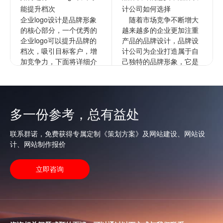
能提升档次
计公司如何选择
企业logo设计是品牌形象
随着市场竞争不断增大
的核心部分，一个优秀的
越来越多的企业更加注重
企业logo可以提升品牌的
产品的品牌设计，品牌设
档次，吸引目标客户，增
计公司为企业打造属于自
加竞争力，下面将详细介
己独特的品牌形象，它是
绍如何进行企业的logo设
企业文化更深层次的表
计以提升档次。1...
达，通过品牌来拉开与竞
争对手的...
查看更多
多一份参考，总有益处
查看更多
联系群诺，免费获得专属定制《策划方案》及网站建设、网站设
计、网站制作报价
立即咨询