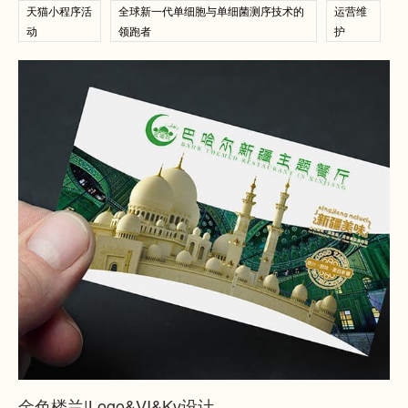
天猫小程序活
全球新一代单细胞与单细菌测序技术的
运营维
动
领跑者
护
查看案例
查看案例
金色楼兰|Logo&VI&Kv设计