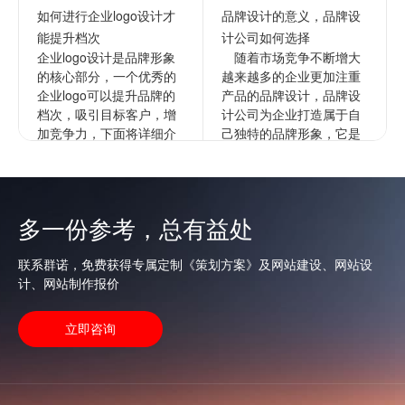
如何进行企业logo设计才
品牌设计的意义，品牌设
能提升档次
计公司如何选择
企业logo设计是品牌形象
随着市场竞争不断增大
的核心部分，一个优秀的
越来越多的企业更加注重
企业logo可以提升品牌的
产品的品牌设计，品牌设
档次，吸引目标客户，增
计公司为企业打造属于自
加竞争力，下面将详细介
己独特的品牌形象，它是
绍如何进行企业的logo设
企业文化更深层次的表
计以提升档次。1...
达，通过品牌来拉开与竞
争对手的...
查看更多
多一份参考，总有益处
查看更多
联系群诺，免费获得专属定制《策划方案》及网站建设、网站设
计、网站制作报价
立即咨询