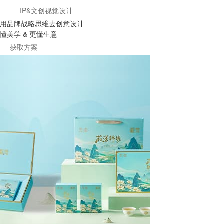
IP&文创视觉设计
用品牌战略思维去创意设计
懂美学 & 更懂生意
获取方案