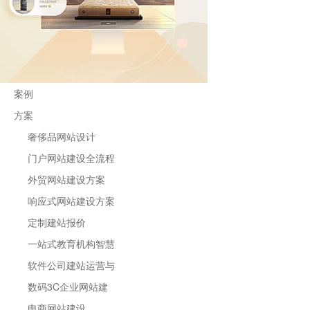
案例
方案
奢侈品网站设计
门户网站建设全流程
外贸网站建设方案
响应式网站建设方案
定制建站报价
一站式教育机构智慧
软件公司建站运营与
数码3C企业网站建
电商网站建设