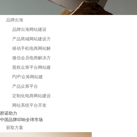
品牌出海
品牌出海网站建设
产品商城网站建设方
移动手机电商网站解
微信会员电商解决方
股权众筹平台网站建
P2P/众筹网站建
产品众筹平台
定制化电商网站建设
网站系统平台开发
群诺助力
中国品牌叩响全球市场
获取方案