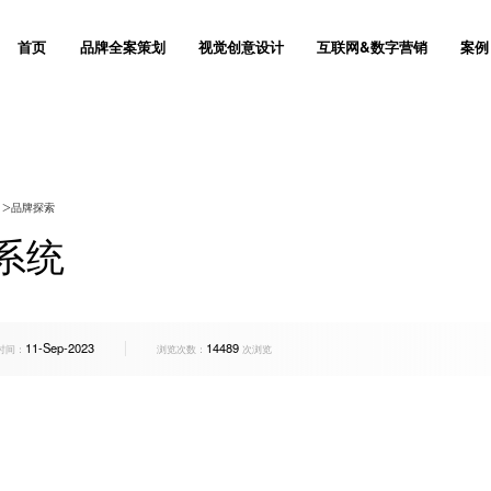
首页
品牌全案策划
视觉创意设计
互联网&数字营销
案例
I设计
奢侈品网站设计
网站设计
品牌出海网站建设
门户网站建设全流程
联系我们
创意设计
产品商城网站建设方
与运维服务
网站推广与优化服务
让杰出的品牌成为梦想
用品牌战略思维去创意设计
打造高效的数
造
网站SEO优化服务
>
品牌探索
装设计
外贸网站建设方案
品牌设计
移动手机电商网站解
响应式网站建设方案
关于群诺
Vi设计
微信会员电商解决方
立体化品牌营销策划
懂美学 & 更懂生意
实现可持
范
品牌全案推广
系统
获取方案
获取方案
获取方
/宣传册
定制建站报价
Logo设计
股权众筹平台网站建
一站式教育机构智慧
愿景价值
包装设计
P2P/众筹网站建
管
品牌广告投放
设计
软件公司建站运营与
画册设计
产品众筹平台
数码3C企业网站建
售后支持
海报设计
定制化电商网站建设
11-Sep-2023
14489
交互设计
电商网站建设
SI空间
网站系统平台开发
房地产网站建设方案
人才招聘
企业宣传片
时间：
浏览次数：
次浏览
创视觉设计
集团上市公司网站建
环境导视
产品网站建设方案
群诺与众不同
产品营销
化妆品企业网站建设
互动设计
装饰公司网站建设方
品牌命名