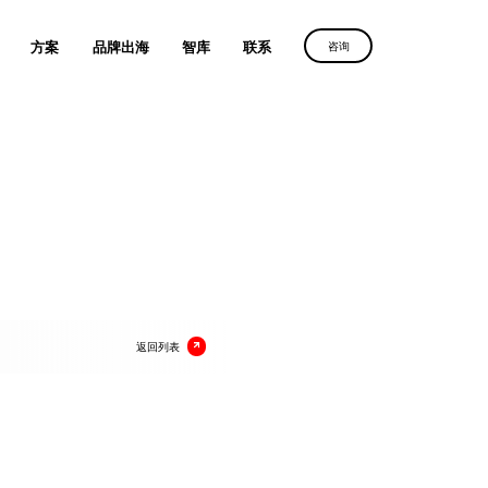
方案
品牌出海
智库
联系
咨询
字营销路径
群诺助力
群诺助力
群诺助力
续增长
中国品牌叩响全球市场
中国品牌叩响全球市场
中国品牌叩响全球市场
案
获取方案
获取方案
获取方案
返回列表