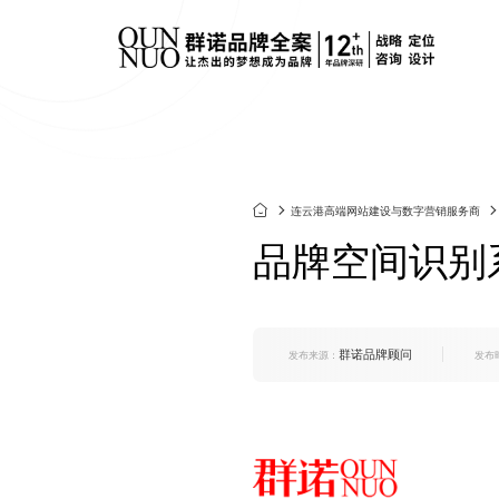
餐饮连锁品牌策划
标志&V
定制化网站建设
垂直领域网站建设
技术安全
连云港企业官网改
外贸出海网站建设
群诺网站改
连云港高端网站建设与数字营销服务商
化妆品品牌策划
产品包
版
营销转化型网站
电商平台网站建设
网站技术规
品牌空间识别
建材行业品牌策划
画册设计
品牌官网定制
行业门户网站建设
网站运维托
集团官网建设
活动专题网站建设
食品生鲜品牌策划
SI空间
响应式官网建设
群诺品牌顾问
康养文旅品牌策划
UI&UX
发布来源：
发布
上市公司官网定制
医疗行业品牌策划
IP&文