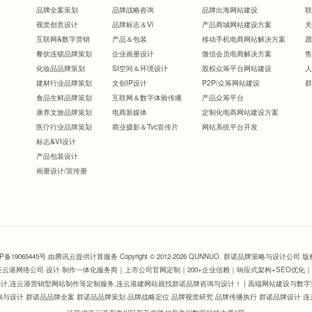
品牌全案策划
品牌战略咨询
品牌出海网站建设
视觉创意设计
品牌标志＆Vi
产品商城网站建设方案
互联网&数字营销
产品＆包装
移动手机电商网站解决方案
餐饮连锁品牌策划
企业画册设计
微信会员电商解决方案
化妆品品牌策划
SI空间＆环境设计
股权众筹平台网站建设
建材行业品牌策划
文创IP设计
P2P/众筹网站建设
食品生鲜品牌策划
互联网＆数字体验传播
产品众筹平台
康养文旅品牌策划
电商新媒体
定制化电商网站建设方案
医疗行业品牌策划
商业摄影＆Tvc宣传片
网站系统平台开发
标志&VI设计
产品包装设计
画册设计/宣传册
CP备19065445号 由腾讯云提供计算服务
Copyright © 2012-2026 QUNNUO. 群诺品牌策略与设计
连云港网络公司
·设计·制作一体化服务商｜上市公司官网定制｜200+企业信赖｜响应式架构+SEO优
设计,连云港营销型网站制作等定制服务,连云港建网站就找群诺品牌咨询与设计！ |
高端网站建设与数字
与设计 群诺品品牌全案 群诺品品牌策划 品牌战略定位 品牌视觉研究 品牌传播执行 群诺品牌设计 