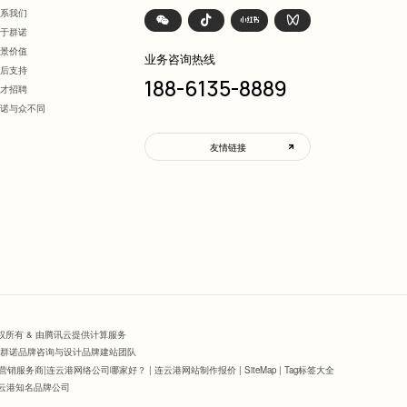
联系我们
关于群诺
愿景价值
业务咨询热线
售后支持
188-6135-8889
人才招聘
群诺与众不同
友情链接
公司 版权所有 & 由腾讯云提供计算服务
化｜群诺品牌咨询与设计品牌建站团队
营销服务商|连云港网络公司哪家好？
|
连云港网站制作报价
|
SiteMap
|
Tag标签大全
连云港知名品牌公司